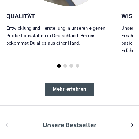
QUALITÄT
WISS
Entwicklung und Herstellung in unseren eigenen
Unsere P
Produktionsstätten in Deutschland. Bei uns
Ernährun
bekommst Du alles aus einer Hand.
basieren
Erfahrun
Mehr erfahren
Vorherige
Unsere Bestseller
Nächs