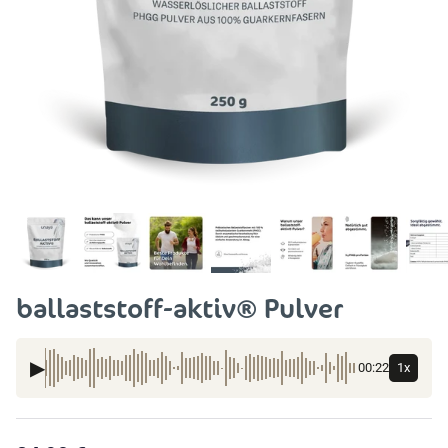
ballaststoff-aktiv® Pulver
▶
00:22
1x