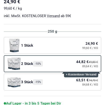
Normaler Preis
24,90 €
Grundpreis
99,60 €
/
kg
inkl. MwSt. KOSTENLOSER
Versand
ab 59€
250 g
24,90 €
1 Stück
99,60 €
/ KG
44,82 €
49,80 €
2 Stück
-10%
89,64 €
/ KG
+ Kostenloser Versand
63,51 €
74,70 €
3 Stück
-15%
84,68 €
/ KG
Auf Lager - in 3 bis 5 Tagen bei Dir