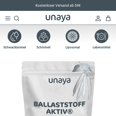
Direkt zum Inhalt
Kostenloser Versand ab 59€
Konto
Eink
Schwarzkümmel
Schönheit
Liposomal
Lebensmittel
Zu Produktinformationen springen