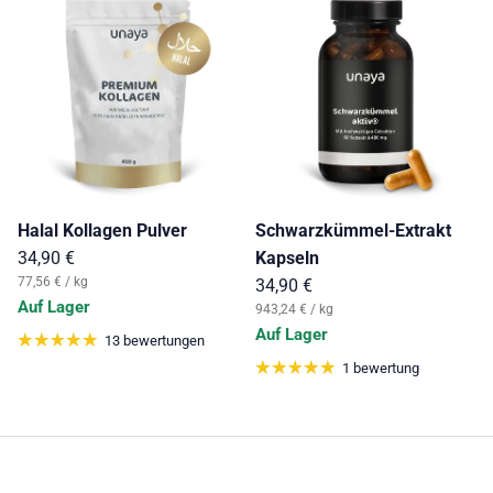
Halal Kollagen Pulver
Schwarzkümmel-Extrakt
Normaler Preis
34,90 €
Kapseln
Grundpreis
77,56 €
/
kg
Normaler Preis
34,90 €
Auf Lager
Grundpreis
943,24 €
/
kg
Auf Lager
13 bewertungen
1 bewertung