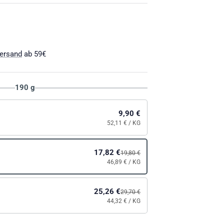
ersand
ab 59€
190 g
9,90 €
52,11 €
/ KG
17,82 €
19,80 €
46,89 €
/ KG
25,26 €
29,70 €
44,32 €
/ KG