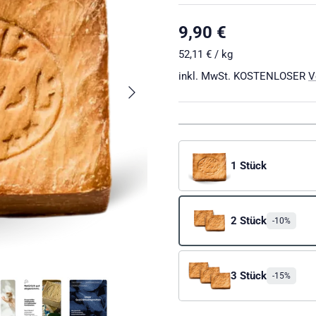
Normaler Preis
9,90 €
Grundpreis
52,11 €
/
kg
inkl. MwSt. KOSTENLOSER
V
Nächste
1 Stück
2 Stück
-10%
3 Stück
-15%