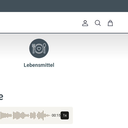
Konto
Einkaufswag
Suchen
Lebensmittel
e
00:15
1x