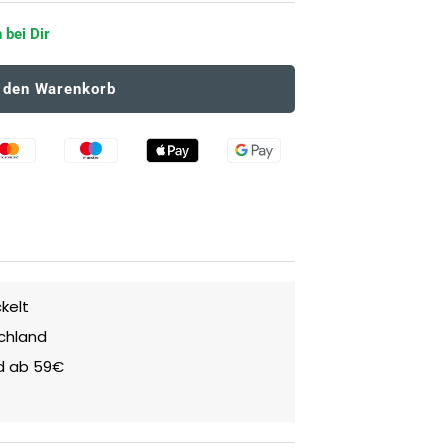
 bei Dir
n den Warenkorb
kelt
schland
d ab 59€