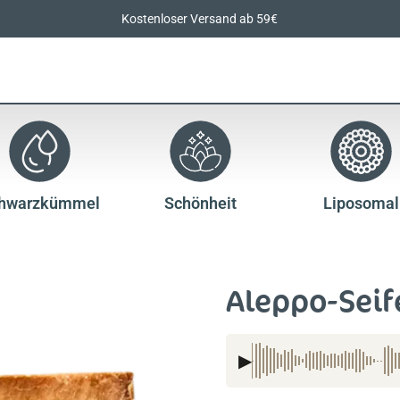
Kostenloser Versand ab 59€
hwarzkümmel
Schönheit
Liposomal
Aleppo-Seif
▶